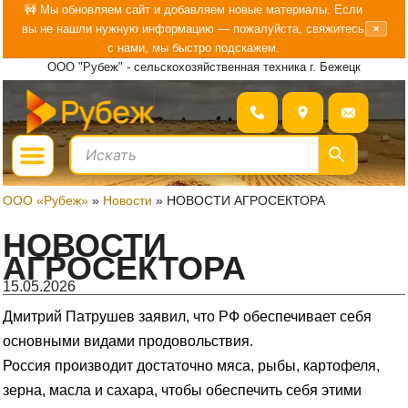
Перейти
🚧 Мы обновляем сайт и добавляем новые материалы. Если
вы не нашли нужную информацию — пожалуйста, свяжитесь
×
к
с нами, мы быстро подскажем.
содержимому
ООО "Рубеж" - сельскохозяйственная техника г. Бежецк
Menu
ГДЕ КУПИТЬ?
БОЛЬШЕ О «РУБЕЖ»
ООО «Рубеж»
»
Новости
»
НОВОСТИ АГРОСЕКТОРА
НОВОСТИ
АГРОСЕКТОРА
15.05.2026
Дмитрий Патрушев заявил, что РФ обеспечивает себя
основными видами продовольствия.
Россия производит достаточно мяса, рыбы, картофеля,
зерна, масла и сахара, чтобы обеспечить себя этими