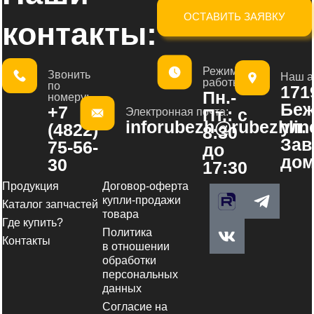
ОСТАВИТЬ ЗАЯВКУ
контакты:
Режим
Звонить
Наш а
работы:
по
1719
Пн.-
номеру:
Беж
+7
Пт.: с
Электронная почта:
inforubezh@rubezhline
ул.
(4822)
8:30
Зав
75-56-
до
дом
30
17:30
Продукция
Договор-оферта
V
T
купли-продажи
Каталог запчастей
k
e
товара
Где купить?
l
Политика
e
Контакты
в отношении
g
обработки
персональных
r
данных
a
Согласие на