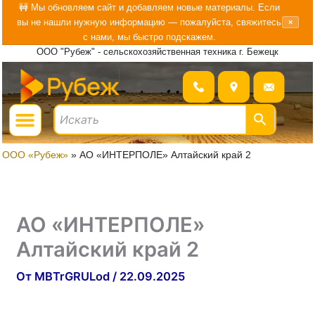
Перейти
🚧 Мы обновляем сайт и добавляем новые материалы. Если
вы не нашли нужную информацию — пожалуйста, свяжитесь
×
к
с нами, мы быстро подскажем.
содержимому
ООО "Рубеж" - сельскохозяйственная техника г. Бежецк
Menu
ГДЕ КУПИТЬ?
БОЛЬШЕ О «РУБЕЖ»
ООО «Рубеж»
»
АО «ИНТЕРПОЛЕ» Алтайский край 2
АО «ИНТЕРПОЛЕ»
Алтайский край 2
От
MBTrGRULod
/
22.09.2025