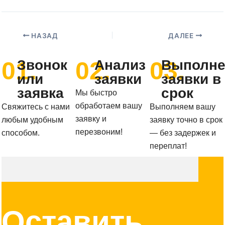
НАЗАД
ДАЛЕЕ
01.
02.
03.
Звонок
Анализ
Выполне
или
заявки
заявки в
заявка
срок
Мы быстро
обработаем вашу
Свяжитесь с нами
Выполняем вашу
заявку и
любым удобным
заявку точно в срок
перезвоним!
способом.
— без задержек и
переплат!
Оставить