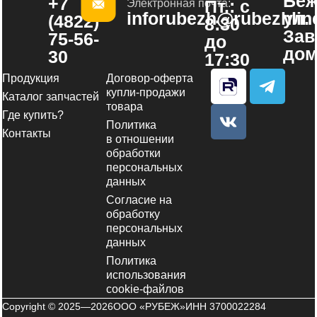
Беж
+7
Пт.: с
Электронная почта:
inforubezh@rubezhline
ул.
(4822)
8:30
Зав
75-56-
до
дом
30
17:30
V
T
Продукция
Договор-оферта
k
e
купли-продажи
Каталог запчастей
товара
l
Где купить?
Политика
e
Контакты
в отношении
g
обработки
r
персональных
a
данных
m
Согласие на
обработку
-
персональных
p
данных
l
Политика
a
использования
n
cookie-файлов
e
Copyright © 2025—2026
ООО «РУБЕЖ»
ИНН 3700022284