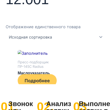
Отображение единственного товара
Пресс-подборщик
ПР-145С Radius
Маслоуказатель
Подробнее
01.
02.
03.
Звонок
Анализ
Выполне