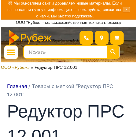
Перейти
🚧 Мы обновляем сайт и добавляем новые материалы. Если
вы не нашли нужную информацию — пожалуйста, свяжитесь
×
к
с нами, мы быстро подскажем.
содержимому
ООО "Рубеж" - сельскохозяйственная техника г. Бежецк
Menu
ГДЕ КУПИТЬ?
БОЛЬШЕ О «РУБЕЖ»
ООО «Рубеж»
»
Редуктор ПРС 12.001
Главная
/ Товары с меткой “Редуктор ПРС
12.001”
Редуктор ПРС
12.001