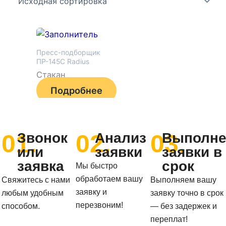
Пресс-подборщик
ПР-145С Radius
Стакан
Подробнее
01.
02.
03.
Звонок
Анализ
Выполне
или
заявки
заявки в
заявка
срок
Мы быстро
обработаем вашу
Свяжитесь с нами
Выполняем вашу
заявку и
любым удобным
заявку точно в срок
перезвоним!
способом.
— без задержек и
переплат!