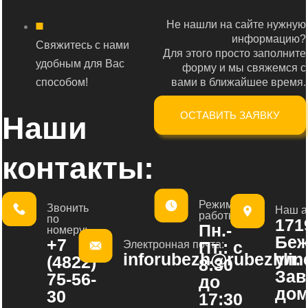
Не нашли на сайте нужную
информацию?
Свяжитесь с нами
Для этого просто заполните
удобным для Вас
форму и мы свяжемся с
способом!
вами в ближайшее время.
ОСТАВИТЬ ЗАЯВКУ
Наши
контакты:
Режим
Звонить
Наш а
работы:
по
1719
Пн.-
номеру:
Беж
+7
Пт.: с
Электронная почта:
inforubezh@rubezhline
ул.
(4822)
8:30
Зав
75-56-
до
дом
30
17:30