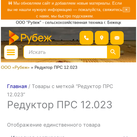
Перейти
🚧 Мы обновляем сайт и добавляем новые материалы. Если
вы не нашли нужную информацию — пожалуйста, свяжитесь
×
к
с нами, мы быстро подскажем.
содержимому
ООО "Рубеж" - сельскохозяйственная техника г. Бежецк
Menu
ГДЕ КУПИТЬ?
БОЛЬШЕ О «РУБЕЖ»
ООО «Рубеж»
»
Редуктор ПРС 12.023
Главная
/ Товары с меткой “Редуктор ПРС
12.023”
Редуктор ПРС 12.023
Отображение единственного товара