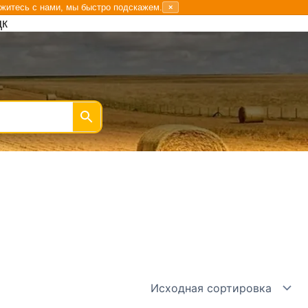
житесь с нами, мы быстро подскажем.
×
цк