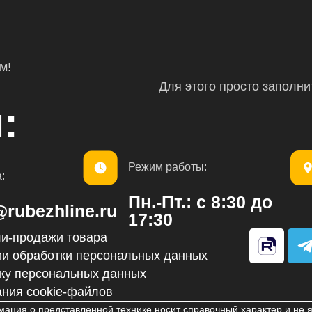
м!
Для этого просто заполн
:
Режим работы:
:
Пн.-Пт.: с 8:30 до
@rubezhline.ru
17:30
ли-продажи товара
ии обработки персональных данных
l
тку персональных данных
ания cookie-файлов
ация о представленной технике носит справочный характер и не яв