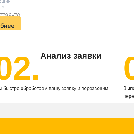
рщик
us
7796-70
бнее
02.
Анализ заявки
 быстро обработаем вашу заявку и перезвоним!
Выпо
пере