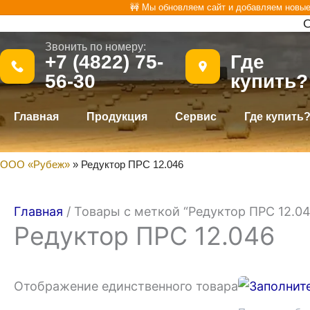
Перейти
🚧 Мы обновляем сайт и добавляем новы
О
к
Звонить по номеру:
.
содержимому
+7 (4822) 75-
Где
56-30
купить?
Главная
Продукция
Сервис
Где купить
ООО «Рубеж»
»
Редуктор ПРС 12.046
Главная
/ Товары с меткой “Редуктор ПРС 12.04
Редуктор ПРС 12.046
Отображение единственного товара