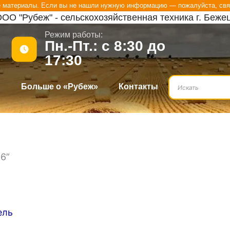
е материалы. Если вы не нашли нужную информацию — пожалуйста, свя
ОО "Рубеж" - сельскохозяйственная техника г. Беже
Режим работы:
Пн.-Пт.: с 8:30 до
17:30
?
Больше о «Рубеж»
Контакты
6”