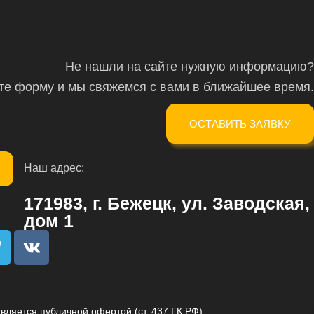
Не нашли на сайте нужную информацию?
ите форму и мы свяжемся с вами в ближайшее время.
ОСТАВИТЬ ЗАЯВКУ
Наш адрес:
171983, г. Бежецк, ул. Заводская,
дом 1
T
V
e
k
e
g
ляется публичной офертой (ст. 437 ГК РФ).