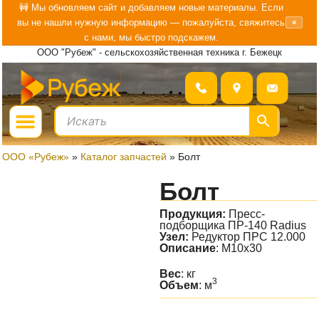
Перейти
🚧 Мы обновляем сайт и добавляем новые материалы. Если
вы не нашли нужную информацию — пожалуйста, свяжитесь
×
к
с нами, мы быстро подскажем.
содержимому
ООО "Рубеж" - сельскохозяйственная техника г. Бежецк
Menu
ГДЕ КУПИТЬ?
БОЛЬШЕ О «РУБЕЖ»
ООО «Рубеж»
»
Каталог запчастей
»
Болт
Болт
Продукция:
Пресс-
подборщика ПР-140 Radius
Узел:
Редуктор ПРС 12.000
Описание
: М10х30
Вес
: кг
3
Объем
: м