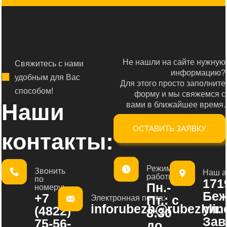
Не нашли на сайте нужную
Свяжитесь с нами
информацию?
удобным для Вас
Для этого просто заполните
способом!
форму и мы свяжемся с
Наши
вами в ближайшее время.
ОСТАВИТЬ ЗАЯВКУ
контакты:
Режим
Звонить
Наш а
работы:
по
1719
Пн.-
номеру:
Беж
+7
Пт.: с
Электронная почта:
inforubezh@rubezhline
ул.
(4822)
8:30
Зав
75-56-
до