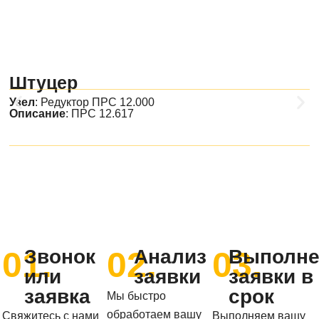
Штуцер
Узел
:
Редуктор ПРС 12.000
Описание
: ПРС 12.617
01.
02.
03.
Звонок
Анализ
Выполне
или
заявки
заявки в
заявка
срок
Мы быстро
обработаем вашу
Свяжитесь с нами
Выполняем вашу