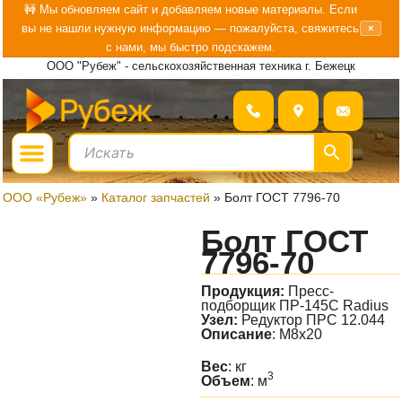
Перейти
🚧 Мы обновляем сайт и добавляем новые материалы. Если
вы не нашли нужную информацию — пожалуйста, свяжитесь
×
к
с нами, мы быстро подскажем.
содержимому
ООО "Рубеж" - сельскохозяйственная техника г. Бежецк
Menu
ГДЕ КУПИТЬ?
БОЛЬШЕ О «РУБЕЖ»
ООО «Рубеж»
»
Каталог запчастей
»
Болт ГОСТ 7796-70
Болт ГОСТ
7796-70
Продукция:
Пресс-
подборщик ПР-145С Radius
Узел:
Редуктор ПРС 12.044
Описание
: М8х20
Вес
: кг
3
Объем
: м