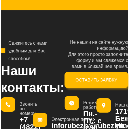
Не нашли на сайте нужную
Свяжитесь с нами
информацию?
удобным для Вас
Для этого просто заполните
способом!
форму и мы свяжемся с
Наши
вами в ближайшее время.
ОСТАВИТЬ ЗАЯВКУ
контакты:
Режим
Звонить
Наш а
работы:
по
1719
Пн.-
номеру:
Беж
+7
Пт.: с
Электронная почта:
inforubezh@rubezhline
ул.
(4822)
8:30