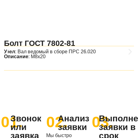
Болт ГОСТ 7802-81
Узел
:
Вал ведомый в сборе ПРС 26.020
Описание
: М8х20
01.
02.
03.
Звонок
Анализ
Выполне
или
заявки
заявки в
заявка
срок
Мы быстро