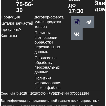
Зав
75-56-
до
дом
30
17:30
Продукция
Договор-оферта
V
T
купли-продажи
Каталог запчастей
k
e
товара
Где купить?
l
Политика
e
Контакты
в отношении
g
обработки
персональных
r
данных
a
Согласие на
m
обработку
-
персональных
p
данных
l
Политика
a
использования
cookie-файлов
n
Copyright © 2025—2026
ООО «РУБЕЖ»
ИНН 3700022284
e
Вся информация о представленной технике носит справочный