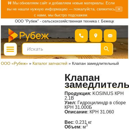
Перейти
🚧 Мы обновляем сайт и добавляем новые материалы. Если
вы не нашли нужную информацию — пожалуйста, свяжитесь
×
к
с нами, мы быстро подскажем.
содержимому
ООО "Рубеж" - сельскохозяйственная техника г. Бежецк
Menu
ГДЕ КУПИТЬ?
БОЛЬШЕ О «РУБЕЖ»
ООО «Рубеж»
»
Каталог запчастей
»
Клапан замедлительный
Клапан
замедлител
Продукция:
KOSINUS КРН
2.1B
Узел:
Гидроцилиндр в сборе
КРН 31.000Б
Описание
: КРН 31.060
Вес
: 0.231 кг
3
Объем
: м