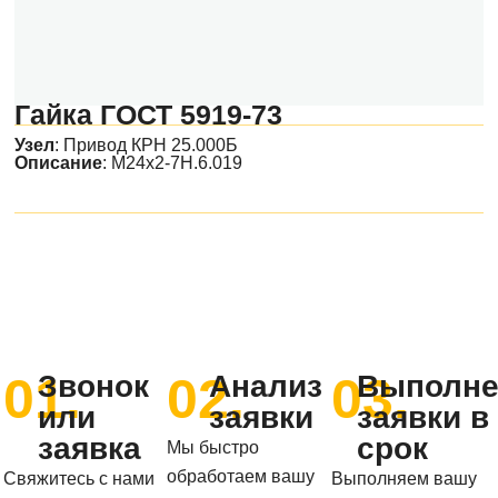
Гайка ГОСТ 5919-73
Узел
:
Привод КРН 25.000Б
Описание
: М24х2-7Н.6.019
01.
02.
03.
Звонок
Анализ
Выполне
или
заявки
заявки в
заявка
срок
Мы быстро
обработаем вашу
Свяжитесь с нами
Выполняем вашу