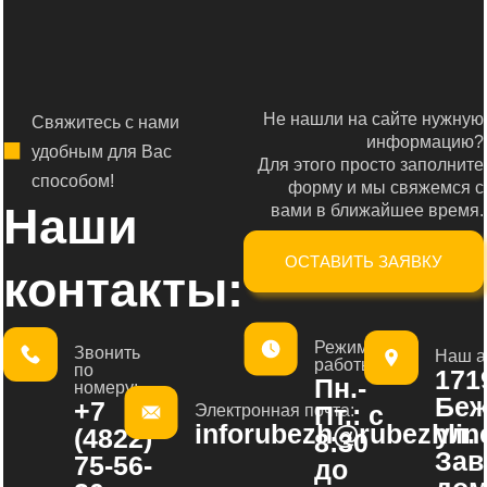
Не нашли на сайте нужную
Свяжитесь с нами
информацию?
удобным для Вас
Для этого просто заполните
способом!
форму и мы свяжемся с
Наши
вами в ближайшее время.
ОСТАВИТЬ ЗАЯВКУ
контакты:
Режим
Звонить
Наш а
работы:
по
1719
Пн.-
номеру:
Беж
+7
Пт.: с
Электронная почта:
inforubezh@rubezhline
ул.
(4822)
8:30
Зав
75-56-
до