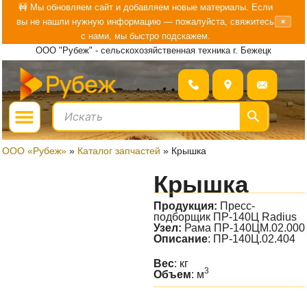
Перейти
🚧 Мы обновляем сайт и добавляем новые материалы. Если
вы не нашли нужную информацию — пожалуйста, свяжитесь
×
к
с нами, мы быстро подскажем.
содержимому
ООО "Рубеж" - сельскохозяйственная техника г. Бежецк
Menu
ГДЕ КУПИТЬ?
БОЛЬШЕ О «РУБЕЖ»
ООО «Рубеж»
»
Каталог запчастей
»
Крышка
Крышка
Продукция:
Пресс-
подборщик ПР-140Ц Radius
Узел:
Рама ПР-140ЦМ.02.000
Описание
: ПР-140Ц.02.404
Вес
: кг
3
Объем
: м