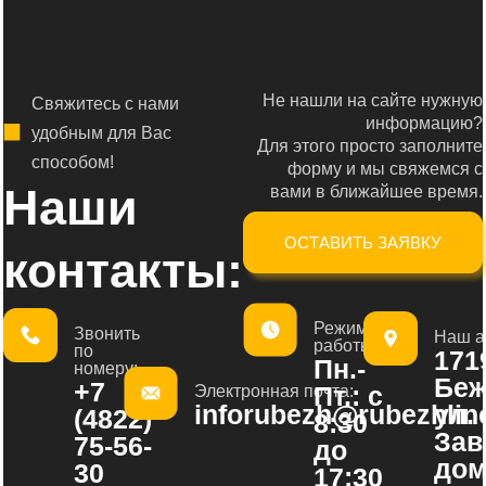
Не нашли на сайте нужную
Свяжитесь с нами
информацию?
удобным для Вас
Для этого просто заполните
способом!
форму и мы свяжемся с
Наши
вами в ближайшее время.
ОСТАВИТЬ ЗАЯВКУ
контакты:
Режим
Звонить
Наш а
работы:
по
1719
Пн.-
номеру:
Беж
+7
Пт.: с
Электронная почта:
inforubezh@rubezhline
ул.
(4822)
8:30
Зав
75-56-
до
дом
30
17:30