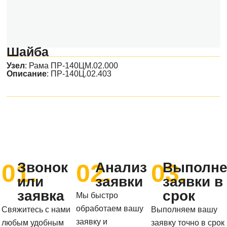
Шайба
Узел
:
Рама ПР-140ЦМ.02.000
Описание
: ПР-140Ц.02.403
01.
02.
03.
Звонок
Анализ
Выполне
или
заявки
заявки в
заявка
срок
Мы быстро
обработаем вашу
Свяжитесь с нами
Выполняем вашу
заявку и
любым удобным
заявку точно в срок