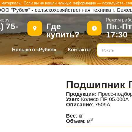
е материалы. Если вы не нашли нужную информацию — пожалуйста, свя
ОО "Рубеж" - сельскохозяйственная техника г. Беже
меру:
.
Режим рабо
) 75-
Где
Пн.-Пт
купить?
17:30
?
Больше о «Рубеж»
Контакты
Подшипник 
Продукция:
Пресс-подбо
Узел:
Колесо ПР 05.000А
Описание
: 7509А
Вес
: кг
3
Объем
: м