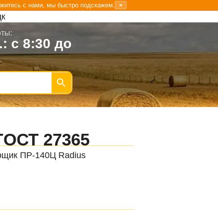
житесь с нами, мы быстро подскажем.
×
цк
ты:
.: с 8:30 до
ГОСТ 27365
рщик ПР-140Ц Radius