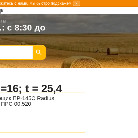
житесь с нами, мы быстро подскажем.
×
цк
ты:
.: с 8:30 до
16; t = 25,4
рщик ПР-145С Radius
 ПРС 00.520