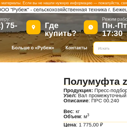
е материалы. Если вы не нашли нужную информацию — пожалуйста, свя
ОО "Рубеж" - сельскохозяйственная техника г. Беже
меру:
.
Режим рабо
) 75-
Где
Пн.-Пт
купить?
17:30
?
Больше о «Рубеж»
Контакты
Полумуфта z=
Продукция:
Пресс-подбо
Узел:
Вал промежуточный
Описание
: ПРС 00.240
Вес
: кг
3
Объем
: м
Цена
:
1 775,00
₽