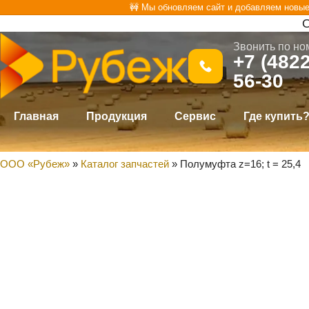
Перейти
🚧 Мы обновляем сайт и добавляем новы
О
к
Звонить по но
содержимому
+7 (4822
56-30
Главная
Продукция
Сервис
Где купить
ООО «Рубеж»
»
Каталог запчастей
»
Полумуфта z=16; t = 25,4