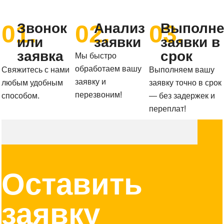
01.
02.
03.
Звонок
Анализ
Выполне
или
заявки
заявки в
заявка
срок
Мы быстро
обработаем вашу
Свяжитесь с нами
Выполняем вашу
заявку и
любым удобным
заявку точно в срок
перезвоним!
способом.
— без задержек и
переплат!
Оставить
заявку