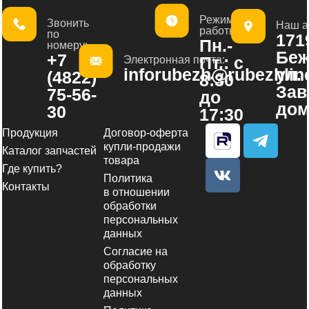
Режим
Звонить
Наш а
работы:
по
1719
Пн.-
номеру:
Беж
+7
Пт.: с
Электронная почта:
inforubezh@rubezhline
ул.
(4822)
8:30
Зав
75-56-
до
дом
30
17:30
V
T
Продукция
Договор-оферта
k
e
купли-продажи
Каталог запчастей
товара
l
Где купить?
Политика
e
Контакты
в отношении
g
обработки
r
персональных
a
данных
m
Согласие на
обработку
-
персональных
p
данных
l