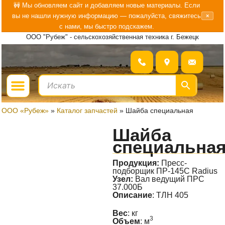
Перейти
🚧 Мы обновляем сайт и добавляем новые материалы. Если
вы не нашли нужную информацию — пожалуйста, свяжитесь
×
к
с нами, мы быстро подскажем.
содержимому
ООО "Рубеж" - сельскохозяйственная техника г. Бежецк
Menu
ГДЕ КУПИТЬ?
БОЛЬШЕ О «РУБЕЖ»
ООО «Рубеж»
»
Каталог запчастей
»
Шайба специальная
Шайба
специальна
Продукция:
Пресс-
подборщик ПР-145С Radius
Узел:
Вал ведущий ПРС
37.000Б
Описание
: ТЛН 405
Вес
: кг
3
Объем
: м