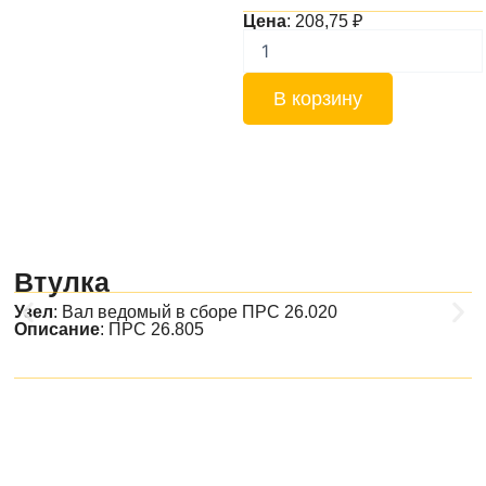
Цена
:
208,75
₽
Количество
товара
Шайба
В корзину
специальная
Втулка
Узел
:
Вал ведомый в сборе ПРС 26.020
Описание
: ПРС 26.805