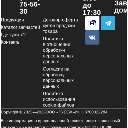
Зав
75-56-
до
дом
30
17:30
V
T
Продукция
Договор-оферта
k
e
купли-продажи
Каталог запчастей
товара
l
Где купить?
Политика
e
Контакты
в отношении
g
обработки
r
персональных
a
данных
m
Согласие на
обработку
-
персональных
p
данных
l
Политика
a
использования
n
cookie-файлов
e
Copyright © 2025—2026
ООО «РУБЕЖ»
ИНН 3700022284
Вся информация о представленной технике носит справочный
характер и не является публичной офертой (ст. 437 ГК РФ).