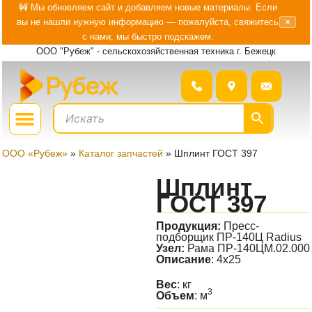
Перейти
🚧 Мы обновляем сайт и добавляем новые материалы. Если
вы не нашли нужную информацию — пожалуйста, свяжитесь
×
к
с нами, мы быстро подскажем.
содержимому
ООО "Рубеж" - сельскохозяйственная техника г. Бежецк
Menu
ГДЕ КУПИТЬ?
БОЛЬШЕ О «РУБЕЖ»
ООО «Рубеж»
»
Каталог запчастей
»
Шплинт ГОСТ 397
Шплинт
ГОСТ 397
Продукция:
Пресс-
подборщик ПР-140Ц Radius
Узел:
Рама ПР-140ЦМ.02.000
Описание
: 4x25
Вес
: кг
3
Объем
: м