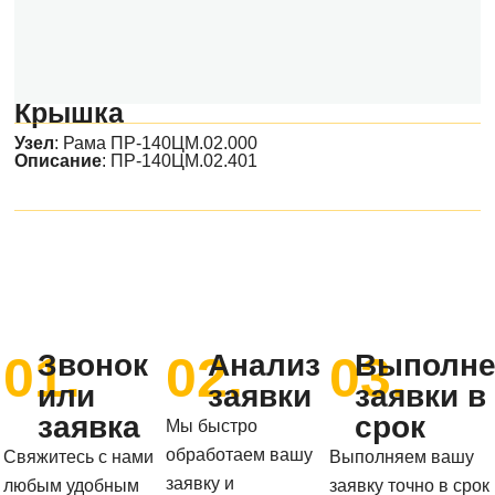
Крышка
Узел
:
Рама ПР-140ЦМ.02.000
Описание
: ПР-140ЦМ.02.401
01.
02.
03.
Звонок
Анализ
Выполне
или
заявки
заявки в
заявка
срок
Мы быстро
обработаем вашу
Свяжитесь с нами
Выполняем вашу
заявку и
любым удобным
заявку точно в срок