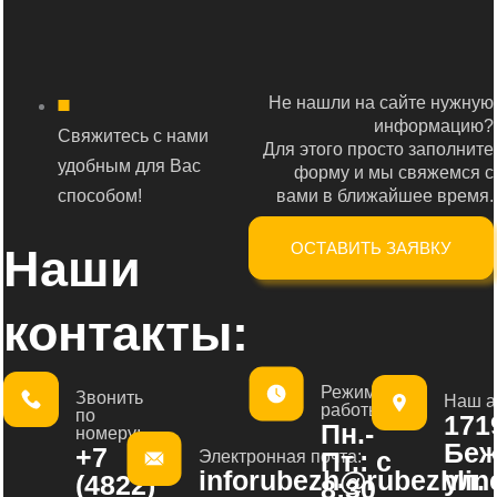
Не нашли на сайте нужную
информацию?
Свяжитесь с нами
Для этого просто заполните
удобным для Вас
форму и мы свяжемся с
способом!
вами в ближайшее время.
ОСТАВИТЬ ЗАЯВКУ
Наши
контакты:
Режим
Звонить
Наш а
работы:
по
1719
Пн.-
номеру:
Беж
+7
Пт.: с
Электронная почта:
inforubezh@rubezhline
ул.
(4822)
8:30