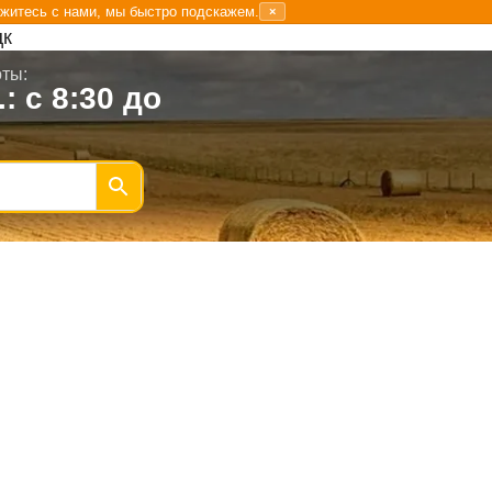
житесь с нами, мы быстро подскажем.
×
цк
ты:
.: с 8:30 до