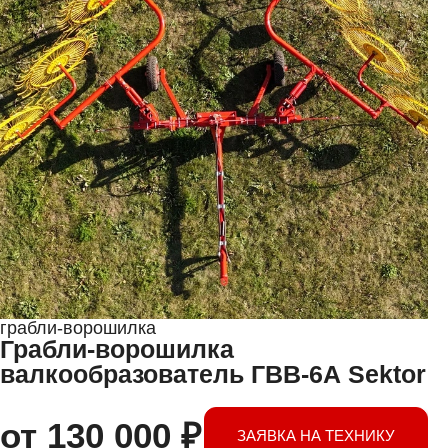
грабли-ворошилка
Грабли-ворошилка
валкообразователь ГВВ-6А Sektor
от
130 000
₽
ЗАЯВКА НА ТЕХНИКУ