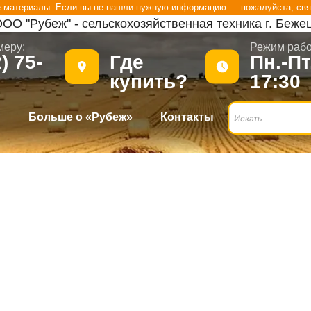
е материалы. Если вы не нашли нужную информацию — пожалуйста, свя
ОО "Рубеж" - сельскохозяйственная техника г. Беже
меру:
.
Режим рабо
) 75-
Где
Пн.-Пт
купить?
17:30
?
Больше о «Рубеж»
Контакты