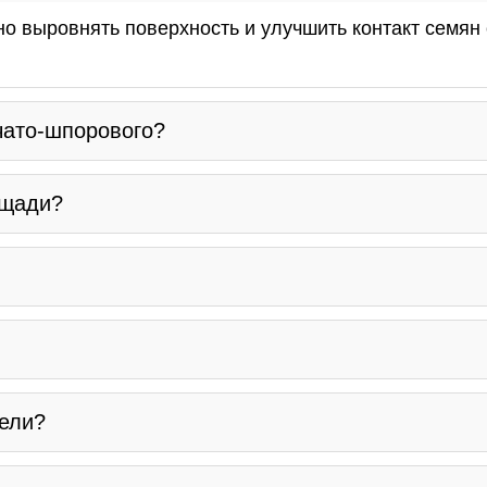
жно выровнять поверхность и улучшить контакт семян
чато-шпорового?
ощади?
?
дели?