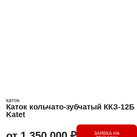
каток
Каток кольчато-зубчатый ККЗ-12Б
Katet
от
1 350 000
₽
ЗАЯВКА НА