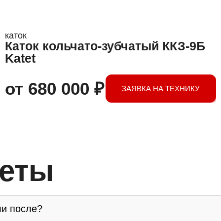
каток
Каток кольчато-зубчатый ККЗ-9Б
Katet
от
680 000
₽
ЗАЯВКА НА ТЕХНИКУ
веты
ли после?