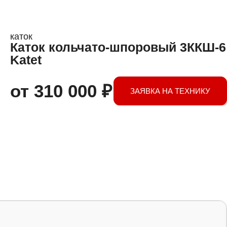
каток
Каток кольчато-шпоровый 3ККШ-6
Katet
от
310 000
₽
ЗАЯВКА НА ТЕХНИКУ