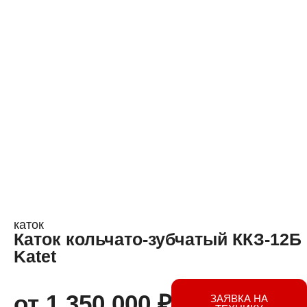
каток
Каток кольчато-зубчатый ККЗ-12Б
Katet
от
1 350 000
₽
ЗАЯВКА НА