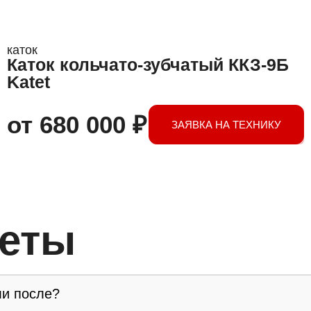
каток
Каток кольчато-зубчатый ККЗ-9Б
Katet
от
680 000
₽
ЗАЯВКА НА ТЕХНИКУ
веты
ли после?