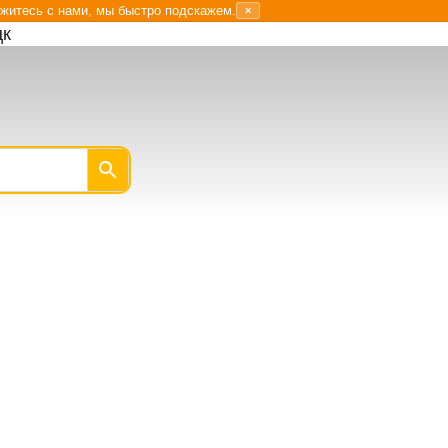
житесь с нами, мы быстро подскажем.
×
цк