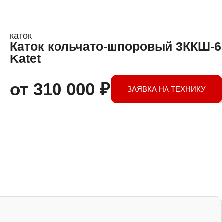
каток
Каток кольчато-шпоровый 3ККШ-6
Katet
от
310 000
₽
ЗАЯВКА НА ТЕХНИКУ