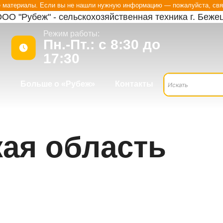
е материалы. Если вы не нашли нужную информацию — пожалуйста, свя
ОО "Рубеж" - сельскохозяйственная техника г. Беже
Режим работы:
Пн.-Пт.: с 8:30 до
17:30
?
Больше о «Рубеж»
Контакты
кая область