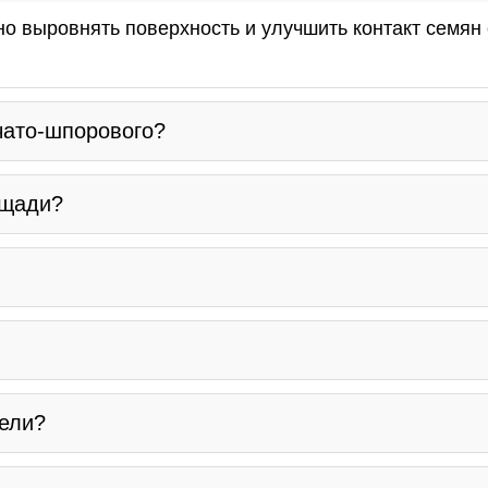
жно выровнять поверхность и улучшить контакт семян
чато-шпорового?
ощади?
?
дели?