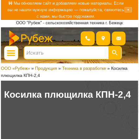
Перейти
🚧 Мы обновляем сайт и добавляем новые материалы. Если
вы не нашли нужную информацию — пожалуйста, свяжитесь
×
к
с нами, мы быстро подскажем.
содержимому
ООО "Рубеж" - сельскохозяйственная техника г. Бежецк
Menu
ГДЕ КУПИТЬ?
БОЛЬШЕ О «РУБЕЖ»
ООО «Рубеж»
»
Продукция
»
Техника в разработке​
»
Косилка
плющилка КПН-2,4
Косилка плющилка КПН-2,4