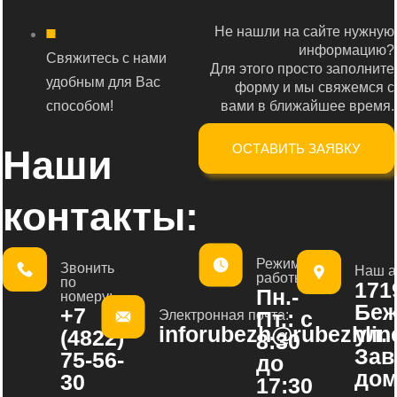
Не нашли на сайте нужную
информацию?
Свяжитесь с нами
Для этого просто заполните
удобным для Вас
форму и мы свяжемся с
способом!
вами в ближайшее время.
ОСТАВИТЬ ЗАЯВКУ
Наши
контакты:
Режим
Звонить
Наш а
работы:
по
1719
Пн.-
номеру:
Беж
+7
Пт.: с
Электронная почта:
inforubezh@rubezhline
ул.
(4822)
8:30
Зав
75-56-
до
дом
30
17:30