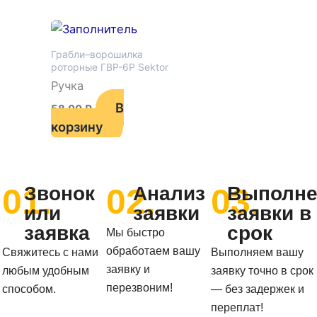
Грабли–ворошилка
роторные ГВР-6Р Sektor
Ручка
В
58,00
₽
корзину
01.
02.
03.
Звонок
Анализ
Выполне
или
заявки
заявки в
заявка
срок
Мы быстро
обработаем вашу
Свяжитесь с нами
Выполняем вашу
заявку и
любым удобным
заявку точно в срок
перезвоним!
способом.
— без задержек и
переплат!