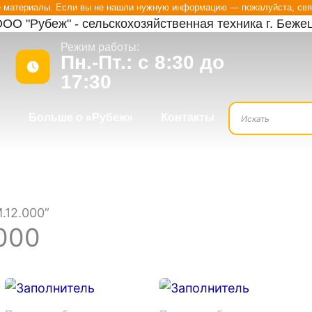
е материалы. Если вы не нашли нужную информацию — пожалуйста, свя
ОО "Рубеж" - сельскохозяйственная техника г. Беже
Режим работы:
Пн.-Пт.: с 8:30 до
17:30
?
Больше о «Рубеж»
Контакты
.12.000”
000