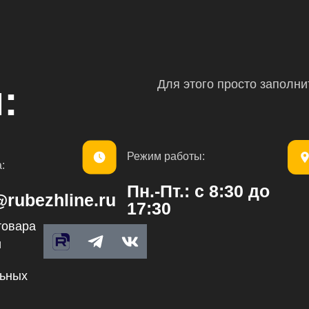
Для этого просто заполн
:
Режим работы:
:
Пн.-Пт.: с 8:30 до
@rubezhline.ru
17:30
товара
T
V
и
e
k
l
льных
e
g