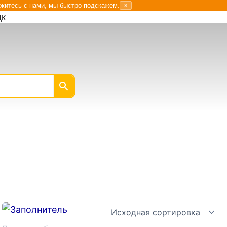
житесь с нами, мы быстро подскажем.
×
цк