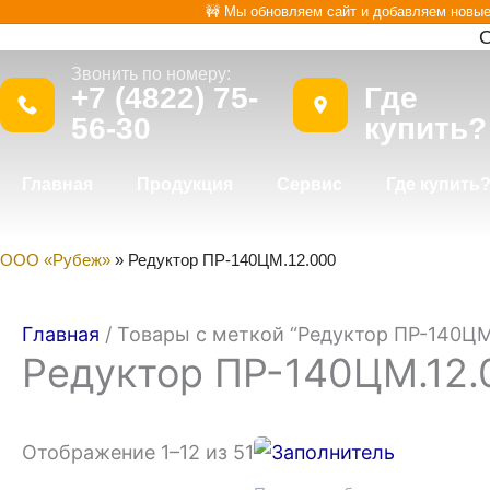
Перейти
🚧 Мы обновляем сайт и добавляем новы
О
к
Звонить по номеру:
.
содержимому
+7 (4822) 75-
Где
56-30
купить?
Главная
Продукция
Сервис
Где купить
ООО «Рубеж»
»
Редуктор ПР-140ЦМ.12.000
Главная
/ Товары с меткой “Редуктор ПР-140ЦМ
Редуктор ПР-140ЦМ.12.
Отображение 1–12 из 51