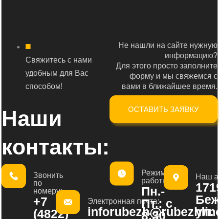
Не нашли на сайте нужную
информацию?
Свяжитесь с нами
Для этого просто заполните
удобным для Вас
форму и мы свяжемся с
способом!
вами в ближайшее время.
ОСТАВИТЬ ЗАЯВКУ
Наши
контакты:
Режим
Звонить
Наш а
работы:
по
1719
Пн.-
номеру:
Беж
+7
Пт.: с
Электронная почта:
inforubezh@rubezhline
ул.
(4822)
8:30