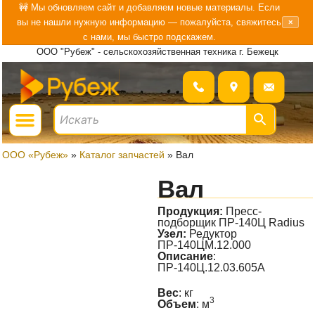
Перейти
🚧 Мы обновляем сайт и добавляем новые материалы. Если
вы не нашли нужную информацию — пожалуйста, свяжитесь
×
к
с нами, мы быстро подскажем.
содержимому
ООО "Рубеж" - сельскохозяйственная техника г. Бежецк
Menu
ГДЕ КУПИТЬ?
БОЛЬШЕ О «РУБЕЖ»
ООО «Рубеж»
»
Каталог запчастей
»
Вал
Вал
Продукция:
Пресс-
подборщик ПР-140Ц Radius
Узел:
Редуктор
ПР-140ЦМ.12.000
Описание
:
ПР-140Ц.12.03.605А
Вес
: кг
3
Объем
: м