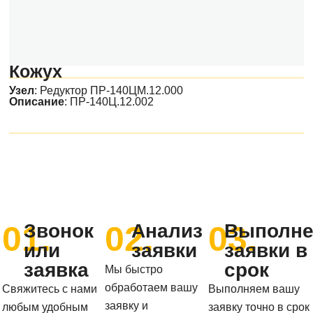
Кожух
Узел
:
Редуктор ПР-140ЦМ.12.000
Описание
: ПР-140Ц.12.002
01.
02.
03.
Звонок
Анализ
Выполне
или
заявки
заявки в
заявка
срок
Мы быстро
обработаем вашу
Свяжитесь с нами
Выполняем вашу
заявку и
любым удобным
заявку точно в срок