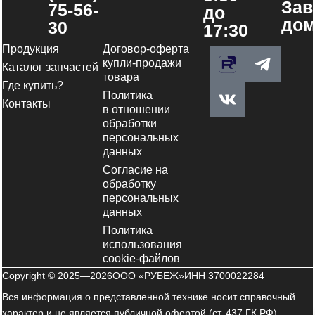
Зав
75-56-
до
дом
30
17:30
Продукция
Договор-оферта
V
T
купли-продажи
Каталог запчастей
k
e
товара
Где купить?
l
Политика
e
Контакты
в отношении
g
обработки
персональных
r
данных
a
Согласие на
m
обработку
-
персональных
p
данных
l
Политика
a
использования
cookie-файлов
n
Copyright © 2025—2026
ООО «РУБЕЖ»
ИНН 3700022284
e
Вся информация о представленной технике носит справочный
характер и не является публичной офертой (ст. 437 ГК РФ).