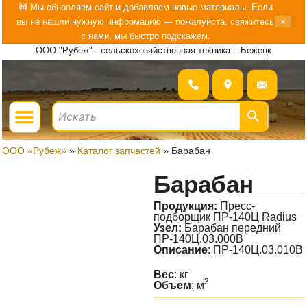
Перейти
🚧 Мы обновляем сайт и добавляем новые материалы. Если
вы не нашли нужную информацию — пожалуйста, свяжитесь
×
к
с нами, мы быстро подскажем.
содержимому
ООО "Рубеж" - сельскохозяйственная техника г. Бежецк
Menu
ГДЕ КУПИТЬ?
БОЛЬШЕ О «РУБЕЖ»
ООО «Рубеж»
»
Каталог запчастей
»
Барабан
Барабан
Продукция:
Пресс-
подборщик ПР-140Ц Radius
Узел:
Барабан передний
ПР-140Ц.03.000В
Описание
: ПР-140Ц.03.010В
Вес
: кг
3
Объем
: м