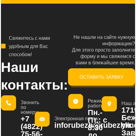
Не нашли на сайте нужную
Свяжитесь с нами
информацию?
удобным для Вас
Для этого просто заполните
способом!
форму и мы свяжемся с
Наши
вами в ближайшее время.
ОСТАВИТЬ ЗАЯВКУ
контакты:
Режим
Звонить
Наш а
работы:
по
1719
Пн.-
номеру:
Беж
+7
Пт.: с
Электронная почта:
inforubezh@rubezhline
ул.
(4822)
8:30
Зав
75-56-
до