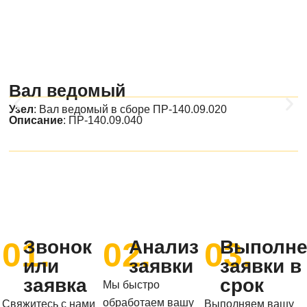
Вал ведомый
Узел
:
Вал ведомый в сборе ПР-140.09.020
Описание
: ПР-140.09.040
01.
02.
03.
Звонок
Анализ
Выполне
или
заявки
заявки в
заявка
срок
Мы быстро
обработаем вашу
Свяжитесь с нами
Выполняем вашу