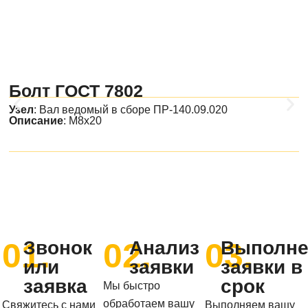
Болт ГОСТ 7802
Узел
:
Вал ведомый в сборе ПР-140.09.020
Описание
: М8х20
01.
02.
03.
Звонок
Анализ
Выполне
или
заявки
заявки в
заявка
срок
Мы быстро
обработаем вашу
Свяжитесь с нами
Выполняем вашу