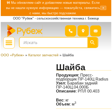
Перейти
🚧 Мы обновляем сайт и добавляем новые материалы. Если
вы не нашли нужную информацию — пожалуйста, свяжитесь
×
к
с нами, мы быстро подскажем.
содержимому
ООО "Рубеж" - сельскохозяйственная техника г. Бежецк
Menu
ГДЕ КУПИТЬ?
БОЛЬШЕ О «РУБЕЖ»
ООО «Рубеж»
»
Каталог запчастей
»
Шайба
Шайба
Продукция:
Пресс-
подборщик ПР-140Ц Radius
Узел:
Барабан задний
ПР-140Ц.04.000Б
Описание
: РПЛ 00.403
Вес
: кг
3
Объем
: м