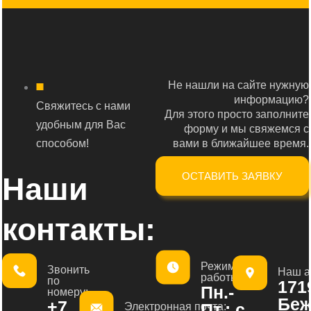
Не нашли на сайте нужную
информацию?
Свяжитесь с нами
Для этого просто заполните
удобным для Вас
форму и мы свяжемся с
способом!
вами в ближайшее время.
ОСТАВИТЬ ЗАЯВКУ
Наши
контакты:
Режим
Звонить
Наш а
работы:
по
1719
Пн.-
номеру:
Беж
+7
Пт.: с
Электронная почта: