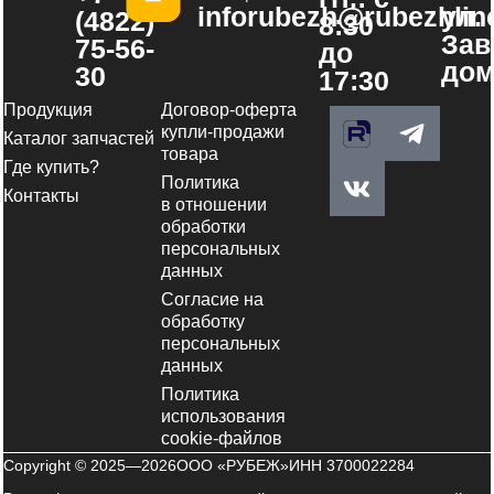
inforubezh@rubezhline
ул.
(4822)
8:30
Зав
75-56-
до
дом
30
17:30
Продукция
Договор-оферта
V
T
купли-продажи
Каталог запчастей
k
e
товара
Где купить?
l
Политика
e
Контакты
в отношении
g
обработки
персональных
r
данных
a
Согласие на
m
обработку
-
персональных
p
данных
l
Политика
a
использования
cookie-файлов
n
Copyright © 2025—2026
ООО «РУБЕЖ»
ИНН 3700022284
e